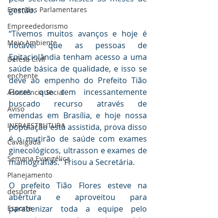
Emendas Parlamentares
gestão. 
Empreededorismo
“Tivemos muitos avanços e hoje é 
Meio Ambiente
notável que as pessoas de 
Epitaciolândia tenham acesso a uma 
Defesa Civil
saúde básica de qualidade, e isso se 
enchente
deve ao empenho do Prefeito Tião 
Flores que tem incessantemente 
Assistência Social
buscado recurso através de 
Aviso
emendas em Brasília, e hoje nossa 
INFRAESTRUTURA
população está assistida, prova disso 
é o mutirão de saúde com exames 
Cavalgada
ginecológicos, ultrasson e exames de 
Semana Evangélica
mamografias.” Frisou a Secretária.
Planejamento
O prefeito Tião Flores esteve na 
desporte
abertura e aproveitou para 
Esporte
parabenizar toda a equipe pelo 