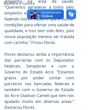
empenho na área da saúde. 
Memória e Cultura
“Queremos agradecer a todos pelo 
empenho e dizer que estamos aqui 
fazendo nosso trabalho que é buscar 
condições para ofertar uma saúde de 
qualidade, e isso tem sido feito, pois 
nossa população merece ser tratada 
com carinho.” Frisou Flores.
Flores destacou ainda a importância 
das parcerias com os Deputados 
Federais, Senadores e com o 
Governo do Estado Acre. “Estamos 
gratos por poder contar com 
parceiros nas bancadas federais e 
também com o Governo do Estado 
do Acre Gladson Cameli que tem nos 
ajudado muito em diversas áreas.” 
Destacou Flores.