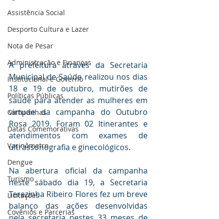
Assistência Social
Desporto Cultura e Lazer
Nota de Pesar
Administração e Finanças
A prefeitura através da Secretaria 
Municipal de Saúde realizou nos dias 
Institucional e Governo
18 e 19 de outubro, mutirões de 
Políticas Públicas
saúde para atender as mulheres em 
virtude da campanha do Outubro 
Campanhas
Rosa 2019. Foram 02 Itinerantes e 
Datas Comemorativas
atendimentos com exames de 
Vacinômetro
ultrassonografia e ginecológicos.
Dengue
Na abertura oficial da campanha 
Turismo
neste sábado dia 19, a Secretaria 
Terezinha Ribeiro Flores fez um breve 
Licitações
balanço das ações desenvolvidas 
Covênios e Parcerias
pela secretaria nestes 33 meses de 