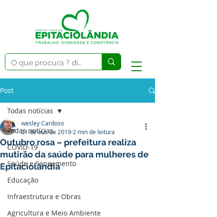
Post
Todas notícias
wesley Cardoso
Todas notícias
21 de out. de 2019
2 min de leitura
Outubro rosa – prefeitura realiza
COVID-19
mutirão da saúde para mulheres de
Saúde e Saneamento
Epitaciolândia
Educação
Infraestrutura e Obras
Agricultura e Meio Ambiente