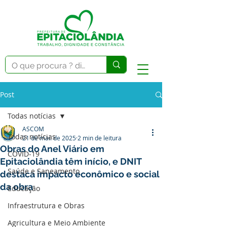
Post
Todas notícias
ASCOM
Todas notícias
21 de mai. de 2025
2 min de leitura
Obras do Anel Viário em
COVID-19
Epitaciolândia têm início, e DNIT
Saúde e Saneamento
destaca impacto econômico e social
da obra
Educação
Infraestrutura e Obras
Agricultura e Meio Ambiente