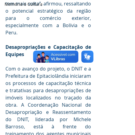
tem mais volta”, afirmou, ressaltando 
Memória e Cultura
o potencial estratégico da região 
para o comércio exterior, 
especialmente com a Bolívia e o 
Peru. 
Desapropriações e Capacitação de 
Equipes 
Com o avanço do projeto, o DNIT e a 
Prefeitura de Epitaciolândia iniciaram 
os processos de capacitação técnica 
e tratativas para desapropriações de 
imóveis localizados no traçado da 
obra. A Coordenação Nacional de 
Desapropriação e Reassentamento 
do DNIT, liderada por Michele 
Barroso, está à frente do 
treinamento dos agentes municipais 