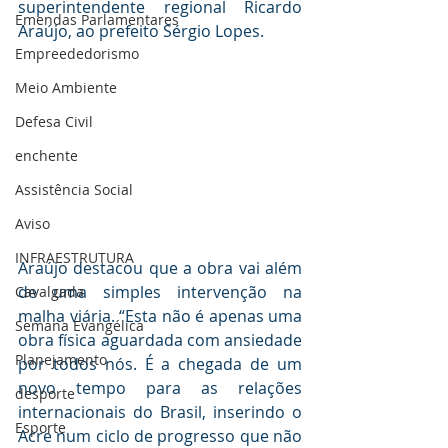
superintendente regional Ricardo 
Emendas Parlamentares
Araújo, ao prefeito Sérgio Lopes. 
Empreededorismo
Meio Ambiente
Defesa Civil
enchente
Assistência Social
Aviso
INFRAESTRUTURA
Araújo destacou que a obra vai além 
de uma simples intervenção na 
Cavalgada
malha viária. “Esta não é apenas uma 
Semana Evangélica
obra física aguardada com ansiedade 
Planejamento
por todos nós. É a chegada de um 
novo tempo para as relações 
desporte
internacionais do Brasil, inserindo o 
Esporte
Acre num ciclo de progresso que não 