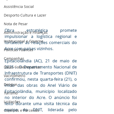
Assistência Social
Desporto Cultura e Lazer
Nota de Pesar
Obra estratégica promete 
Administração e Finanças
impulsionar a logística regional e 
Institucional e Governo
fortalecer as relações comerciais do 
Acre com países vizinhos. 
Políticas Públicas
Campanhas
Epitaciolândia (AC), 21 de maio de 
2025 – O Departamento Nacional de 
Datas Comemorativas
Infraestrutura de Transportes (DNIT) 
Vacinômetro
confirmou, nesta quarta-feira (21), o 
Dengue
início das obras do Anel Viário de 
Epitaciolândia, município localizado 
Turismo
no interior do Acre. O anúncio foi 
Licitações
feito durante uma visita técnica da 
equipe do DNIT, liderada pelo 
Covênios e Parcerias