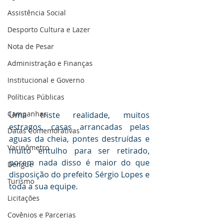
Assistência Social
Desporto Cultura e Lazer
Nota de Pesar
Administração e Finanças
Institucional e Governo
Políticas Públicas
Campanhas
Uma triste realidade, muitos 
estragos, casas arrancadas pelas 
Datas Comemorativas
aguas da cheia, pontes destruídas e 
Vacinômetro
muito entulho para ser retirado, 
porem nada disso é maior do que 
Dengue
disposição do prefeito Sérgio Lopes e 
Turismo
toda a sua equipe.
Licitações
Covênios e Parcerias