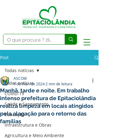
Post
Todas notícias
ASCOM
Todas notícias
1 de mar. de 2024
2 min de leitura
Manhã, tarde e noite. Em trabalho
COVID-19
intenso prefeitura de Epitaciolândia
Saúde e Saneamento
realiza limpeza em locais atingidos
pela alagação para o retorno das
Educação
famílias
Infraestrutura e Obras
Agricultura e Meio Ambiente