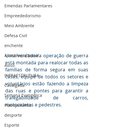
Emendas Parlamentares
Empreededorismo
Meio Ambiente
Defesa Civil
enchente
Uma verdadeira operação de guerra 
Assistência Social
está montada para realocar todas as 
Aviso
famílias de forma segura em suas 
INFRAESTRUTURA
casas, equipe de todos os setores e 
voluntários estão fazendo a limpeza 
Cavalgada
das ruas e pontes para garantir a 
Semana Evangélica
trafegabilidade de carros, 
motocicletas e pedestres.
Planejamento
desporte
Esporte