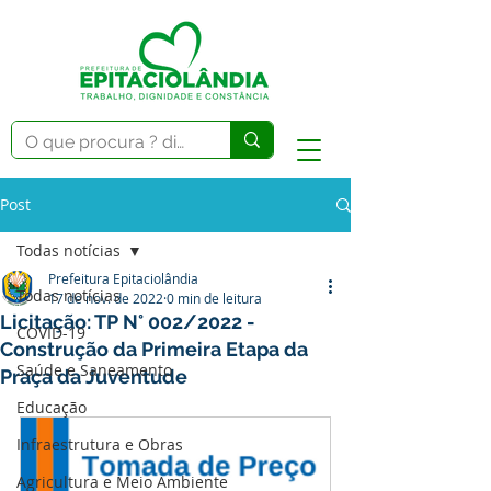
Post
Todas notícias
Prefeitura Epitaciolândia
Todas notícias
17 de nov. de 2022
0 min de leitura
Licitação: TP N° 002/2022 -
COVID-19
Construção da Primeira Etapa da
Saúde e Saneamento
Praça da Juventude
Educação
Infraestrutura e Obras
Agricultura e Meio Ambiente