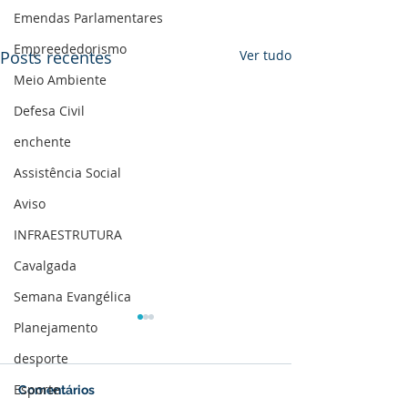
Emendas Parlamentares
Empreededorismo
Posts recentes
Ver tudo
Meio Ambiente
Defesa Civil
enchente
Assistência Social
Aviso
INFRAESTRUTURA
Cavalgada
Semana Evangélica
Planejamento
desporte
Esporte
Comentários