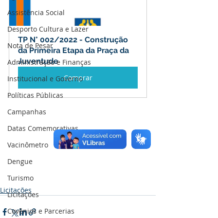
Assistência Social
Desporto Cultura e Lazer
TP N° 002/2022 - Construção 
Nota de Pesar
da Primeira Etapa da Praça da 
Juventude
Administração e Finanças
Comprar
Institucional e Governo
Políticas Públicas
Campanhas
Datas Comemorativas
Vacinômetro
Dengue
Turismo
Licitações
Licitações
Covênios e Parcerias