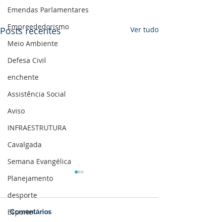
Emendas Parlamentares
Empreededorismo
Posts recentes
Ver tudo
Meio Ambiente
Defesa Civil
enchente
Assistência Social
Aviso
INFRAESTRUTURA
Cavalgada
Semana Evangélica
Planejamento
desporte
Esporte
Comentários