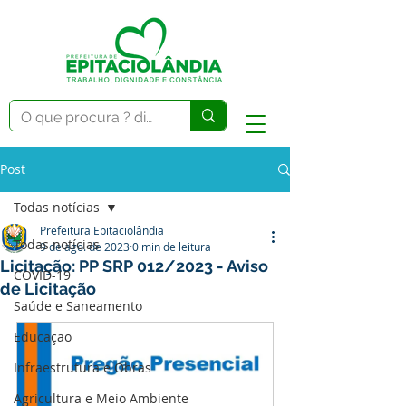
Post
Todas notícias
Prefeitura Epitaciolândia
Todas notícias
9 de ago. de 2023
0 min de leitura
Licitação: PP SRP 012/2023 - Aviso
COVID-19
de Licitação
Saúde e Saneamento
Educação
Infraestrutura e Obras
Agricultura e Meio Ambiente