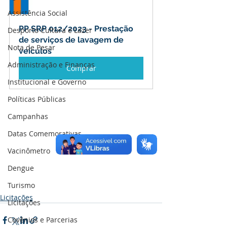
Assistência Social
PP SRP 012/2023 - Prestação 
Desporto Cultura e Lazer
de serviços de lavagem de 
Nota de Pesar
veículos
Administração e Finanças
Comprar
Institucional e Governo
Políticas Públicas
Campanhas
Datas Comemorativas
Vacinômetro
Dengue
Turismo
Licitações
Licitações
Covênios e Parcerias