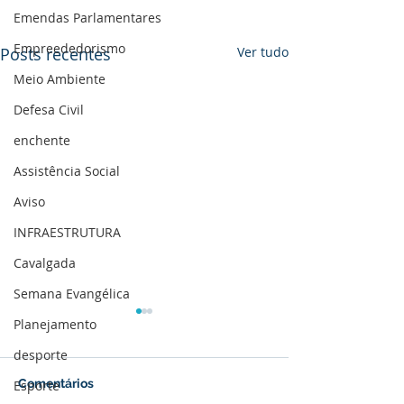
Emendas Parlamentares
Empreededorismo
Posts recentes
Ver tudo
Meio Ambiente
Defesa Civil
enchente
Assistência Social
Aviso
INFRAESTRUTURA
Cavalgada
Semana Evangélica
Planejamento
desporte
Comentários
Esporte