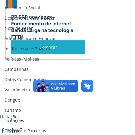
Assistência Social
PP SRP 007/2023 - 
Desporto Cultura e Lazer
Fornecimento de internet 
Nota de Pesar
Banda Larga na tecnologia 
FTTH
Administração e Finanças
Comprar
Institucional e Governo
Políticas Públicas
Campanhas
Datas Comemorativas
Vacinômetro
Dengue
Turismo
Licitações
Licitações
Covênios e Parcerias