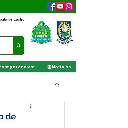
uita de Castro
ransparência🔽
📰Notícias
Pesar
o de