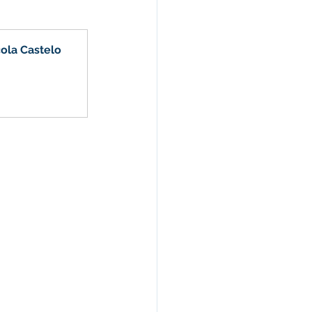
ola Castelo 
s e Parcerias
hente
Planejamento