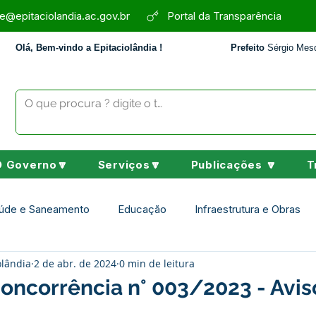
e@epitaciolandia.ac.gov.br
Portal da Transparência
Olá, Bem-vindo a Epitaciolândia !
Prefeito
Sérgio Mesq
O Governo🔽
Serviços🔽
Publicações 🔽
T
úde e Saneamento
Educação
Infraestrutura e Obras
olândia
2 de abr. de 2024
0 min de leitura
Assistência Social
Desporto Cultura e Lazer
Nota de 
Concorrência n° 003/2023 - Avis