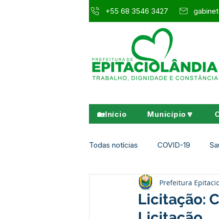
+55 68 3546 3427
gabinet
🏡Início
Município🔽
Todas notícias
COVID-19
Sa
Prefeitura Epitaci
Agricultura e Meio Ambiente
Licitação: 
Licitação