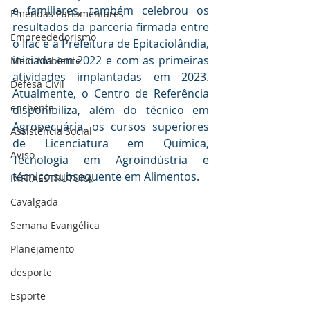
e familiares, também celebrou os 
Emendas Parlamentares
resultados da parceria firmada entre 
Empreededorismo
o Ifac e a Prefeitura de Epitaciolândia, 
iniciada em 2022 e com as primeiras 
Meio Ambiente
atividades implantadas em 2023. 
Defesa Civil
Atualmente, o Centro de Referência 
enchente
disponibiliza, além do técnico em 
Agropecuária, os cursos superiores 
Assistência Social
de Licenciatura em Química, 
Aviso
Tecnologia em Agroindústria e 
técnico subsequente em Alimentos.
INFRAESTRUTURA
Cavalgada
Semana Evangélica
Planejamento
desporte
Esporte