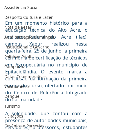
Assistência Social
Desporto Cultura e Lazer
Em um momento histórico para a 
Nota de Pesar
educação técnica do Alto Acre, o 
Instituto Federal do Acre (Ifac), 
Administração e Finanças
campus Xapuri, realizou nesta 
Institucional e Governo
quarta-feira, 25 de junho, a primeira 
Políticas Públicas
cerimônia de certificação de técnicos 
em Agropecuária no município de 
Campanhas
Epitaciolândia. O evento marca a 
Datas Comemorativas
conclusão da formação da primeira 
turma do curso, ofertado por meio 
Vacinômetro
do Centro de Referência Integrado 
Dengue
do Ifac na cidade.
Turismo
A solenidade, que contou com a 
Licitações
presença de autoridades municipais, 
Covênios e Parcerias
servidores, professores, estudantes 