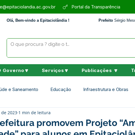
e@epitaciolandia.ac.gov.br
Portal da Transparência
Olá, Bem-vindo a Epitaciolândia !
Prefeito
Sérgio Mesq
O Governo🔽
Serviços🔽
Publicações 🔽
T
úde e Saneamento
Educação
Infraestrutura e Obras
. de 2023
1 min de leitura
Assistência Social
Desporto Cultura e Lazer
Nota de 
refeitura promovem Projeto “A
ade” para alunos em Epitaciolâ