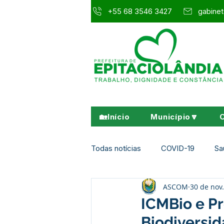
+55 68 3546 3427
gabinet
🏡Início
Município🔽
Todas notícias
COVID-19
Sa
ASCOM
30 de nov
Agricultura e Meio Ambiente
ICMBio e P
Biodiversid