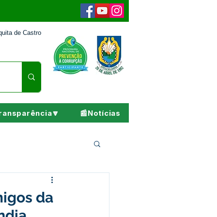
uita de Castro
ransparência🔽
📰Notícias
Pesar
migos da
ndia