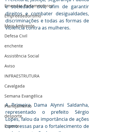
Emendas Parlamentares
e sociedade civil, afim de garantir 
direitos e combater desigualdades, 
Empreededorismo
discriminações e todas as formas de 
Meio Ambiente
violência contra as mulheres.
Defesa Civil
enchente
Assistência Social
Aviso
INFRAESTRUTURA
Cavalgada
Semana Evangélica
A Primeira Dama Alynni Saldanha, 
Planejamento
representado o prefeito Sérgio 
desporte
Lopes, falou da importância de ações 
como essas para o fortalecimento de 
Esporte