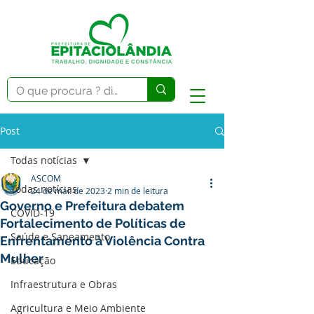
Post
Todas notícias
ASCOM
Todas notícias
24 de mai. de 2023
2 min de leitura
Governo e Prefeitura debatem
COVID-19
Fortalecimento de Políticas de
Saúde e Saneamento
Enfrentamento à Violência Contra
Mulher
Educação
Infraestrutura e Obras
Agricultura e Meio Ambiente