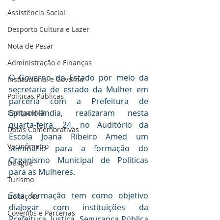
Assistência Social
Desporto Cultura e Lazer
Nota de Pesar
Administração e Finanças
O Governo do Estado por meio da 
Institucional e Governo
secretaria de estado da Mulher em 
Políticas Públicas
parceria com a Prefeitura de 
Epitaciolândia, realizaram nesta 
Campanhas
quarta-feira, 24, no Auditório da 
Datas Comemorativas
Escola Joana Ribeiro Amed um 
Vacinômetro
seminário para a formação do 
Organismo Municipal de Políticas 
Dengue
para as Mulheres.
Turismo
Esta formação tem como objetivo 
Licitações
dialogar com instituições da 
Covênios e Parcerias
Prefeitura, Justiça, Segurança Pública 