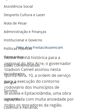
Assistência Social
Desporto Cultura e Lazer
Nota de Pesar
Administração e Finanças
Institucional e Governo
Foto: Ana Freitas/Assemcom
Políticas Públicas
Campanhas
Numa manhã histórica para a 
regional do Alto Acre, o governador 
Datas Comemorativas
Gladson Cameli assinou nesta 
Vacinômetro
quinta-feira, 10, a ordem de serviço 
para a execução do contorno 
Dengue
rodoviário dos municípios de 
Turismo
Brasileia e Epitaciolândia, uma obra 
aguardada com muita ansiedade por 
Licitações
todos os moradores da região.
Covênios e Parcerias