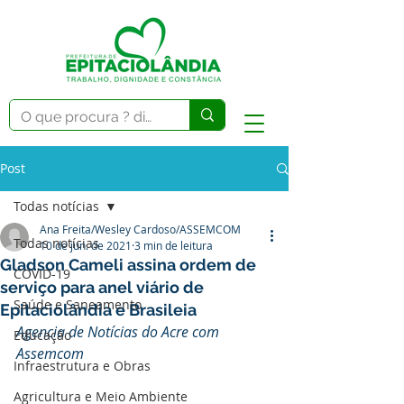
Post
Todas notícias
Ana Freita/Wesley Cardoso/ASSEMCOM
Todas notícias
10 de jun. de 2021
3 min de leitura
Gladson Cameli assina ordem de
COVID-19
serviço para anel viário de
Saúde e Saneamento
Epitaciolândia e Brasileia
Agencia de Notícias do Acre com 
Educação
Assemcom
Infraestrutura e Obras
Agricultura e Meio Ambiente