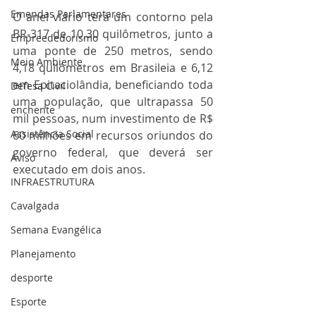
Emendas Parlamentares
O anel viário terá um contorno pela 
BR-317 de 10,30 quilômetros, junto a 
Empreededorismo
uma ponte de 250 metros, sendo 
Meio Ambiente
4,18 quilômetros em Brasileia e 6,12 
em Epitaciolândia, beneficiando toda 
Defesa Civil
uma população, que ultrapassa 50 
enchente
mil pessoas, num investimento de R$ 
Assistência Social
60 milhões em recursos oriundos do 
governo federal, que deverá ser 
Aviso
executado em dois anos.
INFRAESTRUTURA
Cavalgada
Semana Evangélica
Planejamento
desporte
Esporte