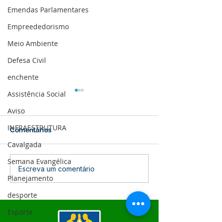
Emendas Parlamentares
Empreededorismo
Meio Ambiente
Defesa Civil
enchente
Assistência Social
Aviso
INFRAESTRUTURA
Comentários
Cavalgada
Semana Evangélica
12 de junho: Feliz Dia
04 de junho: Di
Escreva um comentário
Planejamento
dos Namorados!
Corpus Christi
desporte
Esporte