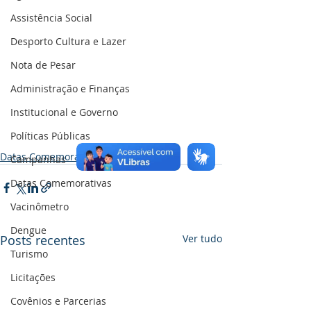
Assistência Social
Desporto Cultura e Lazer
Nota de Pesar
Administração e Finanças
Institucional e Governo
Políticas Públicas
Datas Comemorativas
Campanhas
Datas Comemorativas
Vacinômetro
Dengue
Posts recentes
Ver tudo
Turismo
Licitações
Covênios e Parcerias