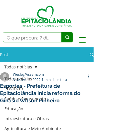
Post
Todas notícias
Wesley/Assemcom
Todas notícias
3 de fev. de 2022
1 min de leitura
Esportes - Prefeitura de
COVID-19
Epitaciolândia inicia reforma do
Saúde e Saneamento
Ginásio Wilson Pinheiro
Educação
Infraestrutura e Obras
Agricultura e Meio Ambiente