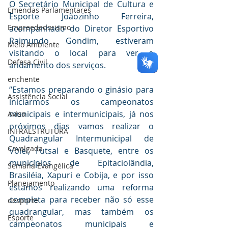
O Secretário Municipal de Cultura e 
Emendas Parlamentares
Esporte Joãozinho Ferreira, 
Empreededorismo
acompanhado do Diretor Esportivo 
Raimundo Gondim, estiveram 
Meio Ambiente
visitando o local para ver o 
Defesa Civil
andamento dos serviços.
enchente
“Estamos preparando o ginásio para 
Assistência Social
iniciarmos os campeonatos 
municipais e intermunicipais, já nos 
Aviso
próximos dias vamos realizar o 
INFRAESTRUTURA
Quadrangular Intermunicipal de 
Cavalgada
Vôlei, Futsal e Basquete, entre os 
municípios de Epitaciolândia, 
Semana Evangélica
Brasiléia, Xapuri e Cobija, e por isso 
Planejamento
estamos realizando uma reforma 
completa para receber não só esse 
desporte
quadrangular, mas também os 
Esporte
campeonatos municipais e 