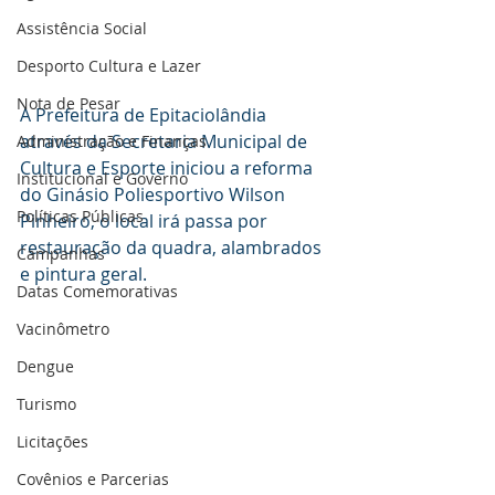
Assistência Social
Desporto Cultura e Lazer
Nota de Pesar
A Prefeitura de Epitaciolândia 
através da Secretaria Municipal de 
Administração e Finanças
Cultura e Esporte iniciou a reforma 
Institucional e Governo
do Ginásio Poliesportivo Wilson 
Políticas Públicas
Pinheiro, o local irá passa por 
restauração da quadra, alambrados 
Campanhas
e pintura geral.
Datas Comemorativas
Vacinômetro
Dengue
Turismo
Licitações
Covênios e Parcerias