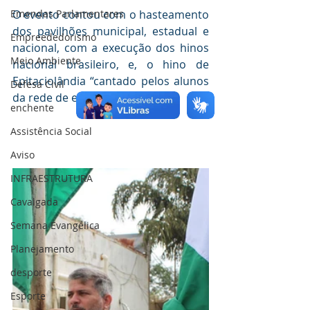
Emendas Parlamentares
O evento contou com o hasteamento 
dos pavilhões municipal, estadual e 
Empreededorismo
nacional, com a execução dos hinos 
Meio Ambiente
nacional brasileiro, e, o hino de 
Epitaciolândia “cantado pelos alunos 
Defesa Civil
da rede de ensino municipal. ” 
enchente
Assistência Social
Aviso
INFRAESTRUTURA
Cavalgada
Semana Evangélica
Planejamento
desporte
Esporte