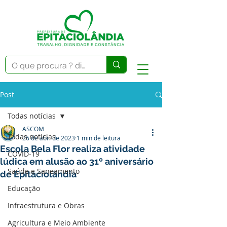
Post
Todas notícias
ASCOM
Todas notícias
26 de abr. de 2023
1 min de leitura
Escola Bela Flor realiza atividade
COVID-19
lúdica em alusão ao 31º aniversário
Saúde e Saneamento
de Epitaciolândia
Educação
Infraestrutura e Obras
Agricultura e Meio Ambiente