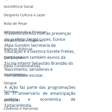
Assistência Social
Desporto Cultura e Lazer
Nota de Pesar
Administração e Finanças
O evento contou com as presenças 
do prefeito Sérgio Lopes, Eunice 
Institucional e Governo
Maia Gondim Secretaria de 
Políticas Públicas
Educação e a Gestora Gorete Freitas, 
participaram também alunos da 
Campanhas
Escola Infantil Sebastião Brandão do 
Datas Comemorativas
Nascimento, servidores e 
Vacinômetro
comunidade escolar.   
Dengue
A ação faz parte das programações 
Turismo
do 31°aniversário de emancipação 
política e econômica de 
Licitações
Epitaciolândia.
Covênios e Parcerias