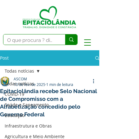
Post
Todas notícias
ASCOM
Todas notícias
10 de fev. de 2025
1 min de leitura
Epitaciolândia recebe Selo Nacional
COVID-19
de Compromisso com a
Saúde e Saneamento
Alfabetização concedido pelo
Governo Federal
Educação
Infraestrutura e Obras
Agricultura e Meio Ambiente