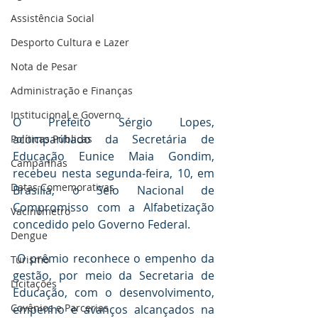
Assistência Social
Desporto Cultura e Lazer
Nota de Pesar
Administração e Finanças
Institucional e Governo
O Prefeito Sérgio Lopes, 
acompanhado da Secretária de 
Políticas Públicas
Educação Eunice Maia Gondim, 
Campanhas
recebeu nesta segunda-feira, 10, em 
Datas Comemorativas
Brasília, o Selo Nacional de 
Compromisso com a Alfabetização 
Vacinômetro
concedido pelo Governo Federal.
Dengue
 O prêmio reconhece o empenho da 
Turismo
gestão, por meio da Secretaria de 
Licitações
Educação, com o desenvolvimento, 
Covênios e Parcerias
empenho e avanços alcançados na 