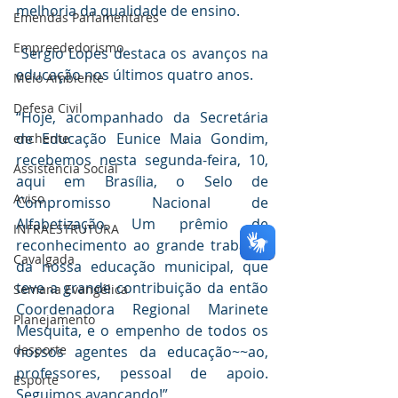
melhoria da qualidade de ensino.
Emendas Parlamentares
Empreededorismo
 Sergio Lopes destaca os avanços na 
educação nos últimos quatro anos.
Meio Ambiente
Defesa Civil
“Hoje, acompanhado da Secretária 
de Educação Eunice Maia Gondim, 
enchente
recebemos nesta segunda-feira, 10, 
Assistência Social
aqui em Brasília, o Selo de 
Aviso
Compromisso Nacional de 
Alfabetização. Um prêmio de 
INFRAESTRUTURA
reconhecimento ao grande trabalho 
Cavalgada
da nossa educação municipal, que 
teve a grande contribuição da então 
Semana Evangélica
Coordenadora Regional Marinete 
Planejamento
Mesquita, e o empenho de todos os 
desporte
nossos agentes da educação~~ao, 
professores, pessoal de apoio. 
Esporte
Seguimos avançando!”