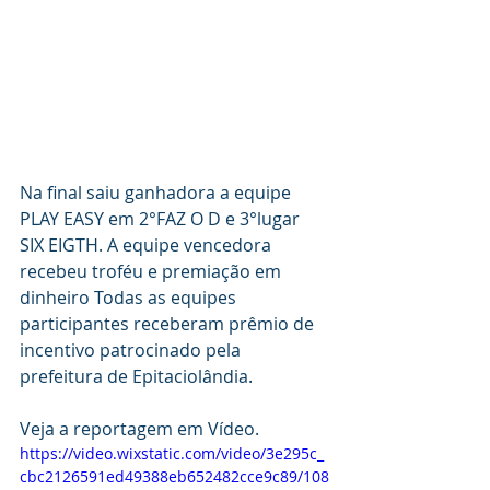
Na final saiu ganhadora a equipe 
PLAY EASY em 2°FAZ O D e 3°lugar 
SIX EIGTH. A equipe vencedora 
recebeu troféu e premiação em 
dinheiro Todas as equipes 
participantes receberam prêmio de 
incentivo patrocinado pela 
prefeitura de Epitaciolândia.
Veja a reportagem em Vídeo.
https://video.wixstatic.com/video/3e295c_
cbc2126591ed49388eb652482cce9c89/108