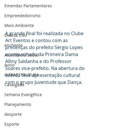
Emendas Parlamentares
Empreededorismo
Meio Ambiente
A grande final foi realizada no Clube 
Defesa Civil
Art Eventos e contou com as 
enchente
presenças do prefeito Sérgio Lopes 
acompanhado da Primeira Dama 
Assistência Social
Alliny Saldanha e do Professor 
Aviso
Soares vice-prefeito. Na abertura do 
evento teve apresentação cultural 
INFRAESTRUTURA
com o grupo Juventude que Dança.
Cavalgada
Semana Evangélica
Planejamento
desporte
Esporte