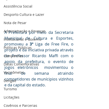
Assistência Social
Desporto Cultura e Lazer
Nota de Pesar
Administração e Finanças
A Prefeitura por meio da Secretaria 
Municipal de Cultura e Esportes, 
Institucional e Governo
promoveu a 
3ª 
Liga de Free Fire, o 
Políticas Públicas
projeto é da iniciativa privada através 
do Professor Ricardo Maffi com o 
Campanhas
apoio da prefeitura, o evento de 
Datas Comemorativas
jogos eletrônicos  movimentou o 
Vacinômetro
final de semana atraindo 
competidores de munícipios vizinhos 
Dengue
e da capital do estado.
Turismo
Licitações
Covênios e Parcerias