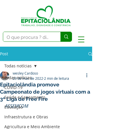
Post
Todas notícias
wesley Cardoso
Todas notícias
29 de mai. de 2022
2 min de leitura
Epitaciolândia promove
COVID-19
Campeonato de jogos virtuais com a
Saúde e Saneamento
3ª Liga de Free Fire
ASSEMCOM
Educação
Infraestrutura e Obras
Agricultura e Meio Ambiente