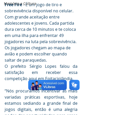
Memória e Cultura
Free Fire
 - É um jogo de tiro e 
sobrevivência disponível no celular. 
Com grande aceitação entre 
adolescentes e jovens. Cada partida 
dura cerca de 10 minutos e te coloca 
em uma ilha para enfrentar 49 
jogadores na luta pela sobrevivência. 
Os jogadores chegam ao mapa de 
avião e podem escolher quando 
saltar de paraquedas. 
O prefeito Sérgio Lopes falou da 
satisfação em receber essa 
competição aqui em Epitaciolândia.
“Nós procuramos incentivar as mais 
variadas práticas esportivas, hoje 
estamos sediando a grande final de 
jogos digitais, então é uma alegria 