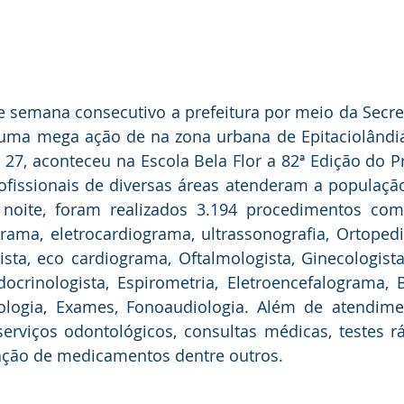
 semana consecutivo a prefeitura por meio da Secret
 uma mega ação de na zona urbana de Epitaciolândia
 27, aconteceu na Escola Bela Flor a 82ª Edição do 
fissionais de diversas áreas atenderam a população
 noite, foram realizados 3.194 procedimentos com 
ama, eletrocardiograma, ultrassonografia, Ortopedist
gista, eco cardiograma, Oftalmologista, Ginecologista,
ocrinologista, Espirometria, Eletroencefalograma, B
ologia, Exames, Fonoaudiologia. Além de atendimen
erviços odontológicos, consultas médicas, testes r
ação de medicamentos dentre outros.