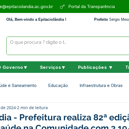
e@epitaciolandia.ac.gov.br
Portal da Transparência
Olá, Bem-vindo a Epitaciolândia !
Prefeito
Sérgio Mesq
O Governo🔽
Serviços🔽
Publicações 🔽
T
úde e Saneamento
Educação
Infraestrutura e Obras
. de 2024
2 min de leitura
Assistência Social
Desporto Cultura e Lazer
Nota de 
dia - Prefeitura realiza 82ª edi
aúde na Comunidade com 3.19