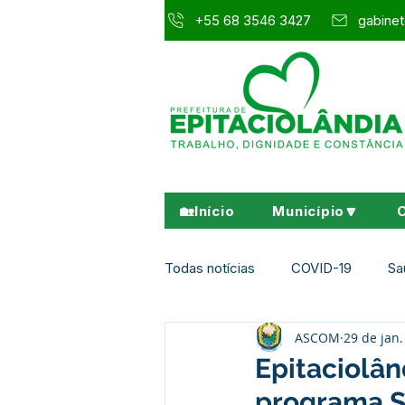
+55 68 3546 3427
gabinet
🏡Início
Município🔽
Todas notícias
COVID-19
Sa
ASCOM
29 de jan
Agricultura e Meio Ambiente
Epitaciolân
programa S