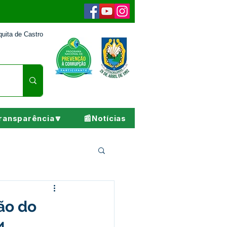
uita de Castro
ransparência🔽
📰Notícias
Pesar
ção do
4