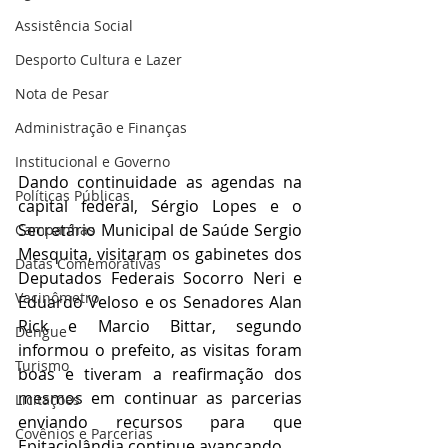
Assistência Social
Desporto Cultura e Lazer
Nota de Pesar
Administração e Finanças
Institucional e Governo
Dando continuidade as agendas na 
Políticas Públicas
capital federal, Sérgio Lopes e o 
Secretário Municipal de Saúde Sergio 
Campanhas
Mesquita, visitaram os gabinetes dos 
Datas Comemorativas
Deputados Federais Socorro Neri e 
Vacinômetro
Eduardo Veloso e os Senadores Alan 
Rick e Marcio Bittar, segundo 
Dengue
informou o prefeito, as visitas foram 
Turismo
boas e tiveram a reafirmação dos 
mesmos em continuar as parcerias 
Licitações
enviando recursos para que 
Covênios e Parcerias
Epitaciolândia continue avançando.