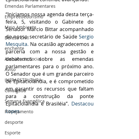
Emendas Parlamentares
“Iniciamos nossa agenda desta terça-
Empreededorismo
feira, 5, visitando o Gabinete do 
Meio Ambiente
Senador Márcio Bittar acompanhado 
do nosso secretário de Saúde 
Sergio 
Defesa Civil
Mesquita. 
Na ocasião agradecemos a 
enchente
parceria com a nossa gestão e 
debatemos sobre as emendas 
Assistência Social
parlamentares para o próximo ano. 
Aviso
O Senador que é um grande parceiro 
INFRAESTRUTURA
de Epitaciolândia, e é comprometido 
em garantir os recursos que faltam 
Cavalgada
para a construção da ponte 
Semana Evangélica
Epitaciolândia e Brasiléia”.
 Destacou 
Lopes.
Planejamento
desporte
Esporte