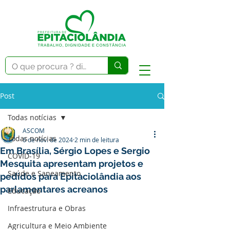
Post
Todas notícias
ASCOM
Todas notícias
6 de nov. de 2024
2 min de leitura
Em Brasília, Sérgio Lopes e Sergio
COVID-19
Mesquita apresentam projetos e
Saúde e Saneamento
pedidos para Epitaciolândia aos
parlamentares acreanos
Educação
Infraestrutura e Obras
Agricultura e Meio Ambiente