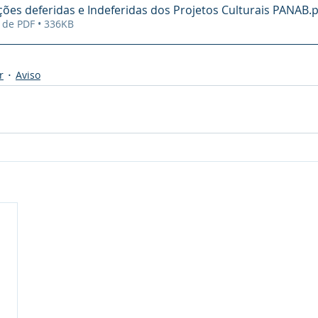
ições deferidas e Indeferidas dos Projetos Culturais PANAB
.
 de PDF • 336KB
r
Aviso