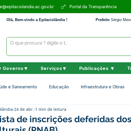
e@epitaciolandia.ac.gov.br
Portal da Transparência
Olá, Bem-vindo a Epitaciolândia !
Prefeito
Sérgio Mesq
O Governo🔽
Serviços🔽
Publicações 🔽
T
úde e Saneamento
Educação
Infraestrutura e Obras
olândia
24 de abr.
1 min de leitura
Assistência Social
Desporto Cultura e Lazer
Nota de 
ista de inscrições deferidas do
lturais (PNAB)