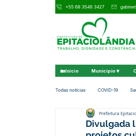
+55 68 3546 3427
gabinet
🏡Início
Município🔽
Todas notícias
COVID-19
Sa
Prefeitura Epitaci
Agricultura e Meio Ambiente
Divulgada l
projetos cu