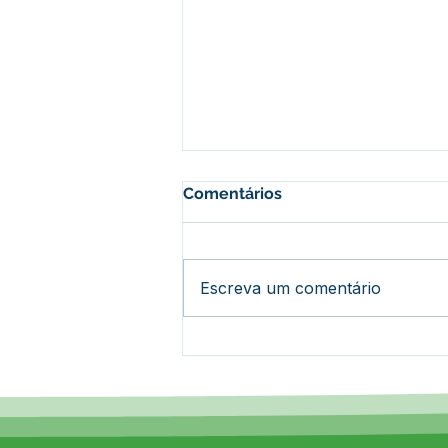
Comentários
Escreva um comentário
REGULAMENTO DO
TORNEIO DE ORDENHA XIII
CIRCUITO COUNTRY DE
EPITACIOLÂNDIA-ACRE