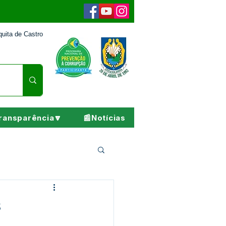
uita de Castro
ransparência🔽
📰Notícias
Pesar
s