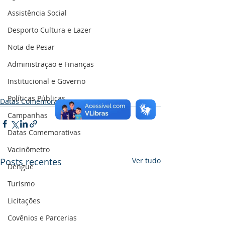
Assistência Social
Desporto Cultura e Lazer
Nota de Pesar
Administração e Finanças
Institucional e Governo
Políticas Públicas
Datas Comemorativas
Campanhas
Datas Comemorativas
Vacinômetro
Posts recentes
Ver tudo
Dengue
Turismo
Licitações
Covênios e Parcerias