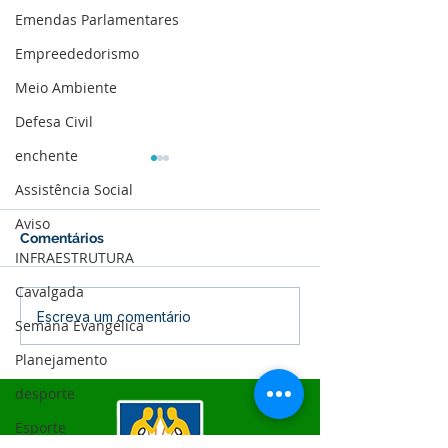
Emendas Parlamentares
Empreededorismo
Meio Ambiente
Defesa Civil
enchente
Assistência Social
Aviso
Comentários
INFRAESTRUTURA
Cavalgada
04 de junho: Dia de
10 de maio: Um 
Escreva um comentário
Semana Evangélica
Corpus Christi
das Mães!
Planejamento
desporte
Esporte