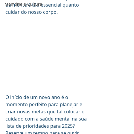
Memória e Cultura
da mente é tão essencial quanto 
cuidar do nosso corpo.
O início de um novo ano é o 
momento perfeito para planejar e 
criar novas metas que tal colocar o 
cuidado com a saúde mental na sua 
lista de prioridades para 2025?
Reserve um tempo para se ouvir 