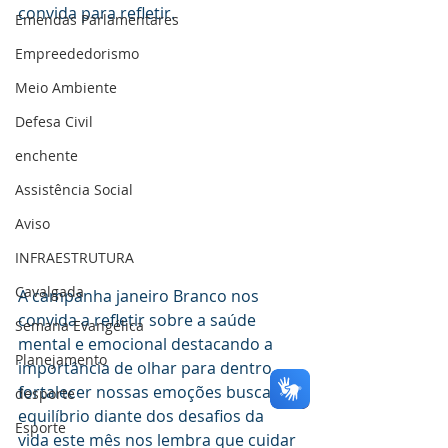
convida para refletir.
Emendas Parlamentares
Empreededorismo
Meio Ambiente
Defesa Civil
enchente
Assistência Social
Aviso
INFRAESTRUTURA
Cavalgada
A campanha janeiro Branco nos 
convida a refletir sobre a saúde 
Semana Evangélica
mental e emocional destacando a 
Planejamento
importância de olhar para dentro 
fortalecer nossas emoções buscar o 
desporte
equilíbrio diante dos desafios da 
Esporte
vida este mês nos lembra que cuidar 