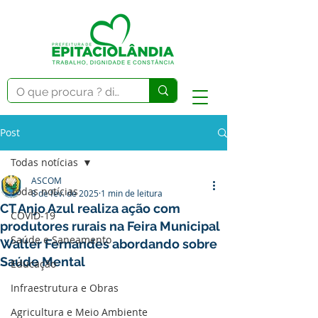
Post
Todas notícias
ASCOM
Todas notícias
8 de fev. de 2025
1 min de leitura
CT Anjo Azul realiza ação com
COVID-19
produtores rurais na Feira Municipal
Saúde e Saneamento
Walter Fernandes abordando sobre
Saúde Mental
Educação
Infraestrutura e Obras
Agricultura e Meio Ambiente