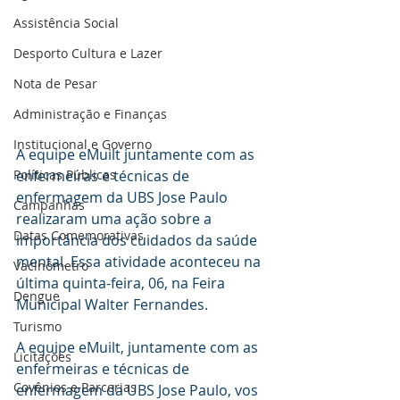
Assistência Social
Desporto Cultura e Lazer
Nota de Pesar
Administração e Finanças
Institucional e Governo
A equipe eMuilt juntamente com as 
Políticas Públicas
enfermeiras e técnicas de 
enfermagem da UBS Jose Paulo 
Campanhas
realizaram uma ação sobre a 
Datas Comemorativas
importância dos cuidados da saúde 
mental. Essa atividade aconteceu na 
Vacinômetro
última quinta-feira, 06, na Feira 
Dengue
Municipal Walter Fernandes.
Turismo
A equipe eMuilt, juntamente com as 
Licitações
enfermeiras e técnicas de 
Covênios e Parcerias
enfermagem da UBS Jose Paulo, vos 