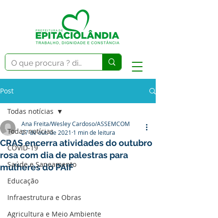
Post
Todas notícias
Ana Freita/Wesley Cardoso/ASSEMCOM
Todas notícias
27 de out. de 2021
1 min de leitura
CRAS encerra atividades do outubro
COVID-19
rosa com dia de palestras para
Saúde e Saneamento
mulheres do PAIF
Educação
Infraestrutura e Obras
Agricultura e Meio Ambiente