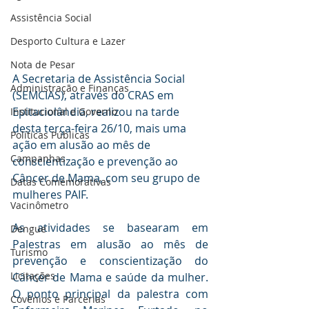
Assistência Social
Desporto Cultura e Lazer
Nota de Pesar
A Secretaria de Assistência Social 
Administração e Finanças
(SEMCIAS), através do CRAS em 
Epitaciolândia, realizou na tarde 
Institucional e Governo
desta terça-feira 26/10, mais uma 
Políticas Públicas
ação em alusão ao mês de 
Campanhas
conscientização e prevenção ao 
Câncer de Mama, com seu grupo de 
Datas Comemorativas
mulheres PAIF. 
Vacinômetro
As atividades se basearam em 
Dengue
Palestras em alusão ao mês de 
Turismo
prevenção e conscientização do 
Licitações
Câncer de Mama e saúde da mulher. 
O ponto principal da palestra com 
Covênios e Parcerias