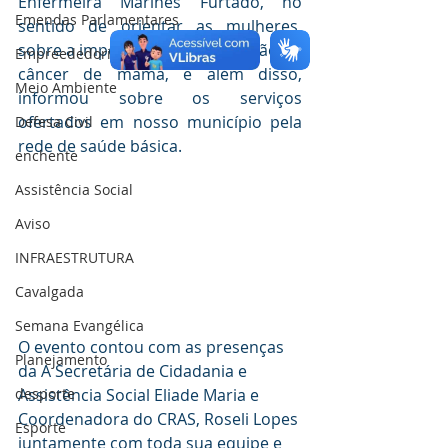
Enfermeira Marines Furtado, no 
Emendas Parlamentares
sentido de orientar as mulheres, 
sobre a importância da prevenção do 
Empreededorismo
câncer de mama, e além disso, 
Meio Ambiente
informou sobre os serviços 
ofertados em nosso município pela 
Defesa Civil
rede de saúde básica. 
enchente
Assistência Social
Aviso
INFRAESTRUTURA
Cavalgada
Semana Evangélica
O evento contou com as presenças 
Planejamento
da A Secretária de Cidadania e 
Assistência Social Eliade Maria e 
desporte
Coordenadora do CRAS, Roseli Lopes 
Esporte
juntamente com toda sua equipe e 