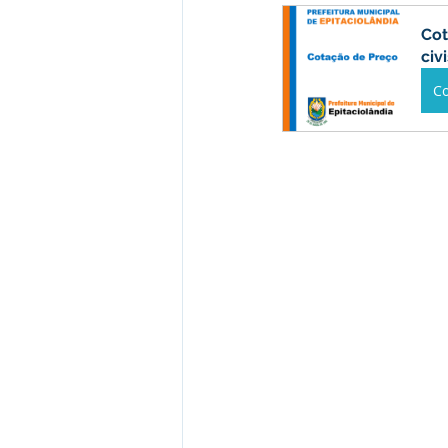
Administração e Finanças
I
Cot
civ
Datas Comemorativas
Vaci
C
Emendas Parlamentares
Em
Assistência Social
Aviso
desporte