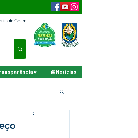
uita de Castro
ransparência🔽
📰Notícias
Pesar
reço