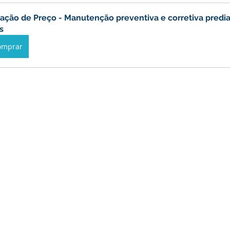
nstitucional e Governo
Políticas Públicas
Campanhas
ação de Preço - Manutenção preventiva e corretiva predial
is
nômetro
Dengue
Turismo
Licitações
Covênio
omprar
preededorismo
Meio Ambiente
Defesa Civil
enc
INFRAESTRUTURA
Cavalgada
Semana Evangélica