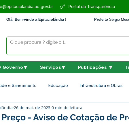
e@epitaciolandia.ac.gov.br
Portal da Transparência
Olá, Bem-vindo a Epitaciolândia !
Prefeito
Sérgio Mesq
O Governo🔽
Serviços🔽
Publicações 🔽
T
úde e Saneamento
Educação
Infraestrutura e Obras
olândia
26 de mai. de 2025
0 min de leitura
Assistência Social
Desporto Cultura e Lazer
Nota de 
Preço - Aviso de Cotação de P