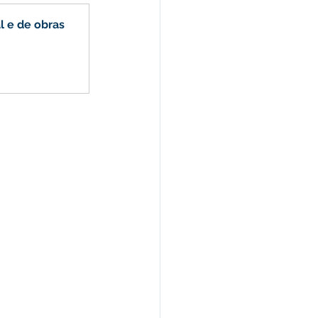
 e de obras 
s e Parcerias
hente
Planejamento