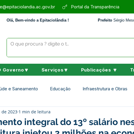
e@epitaciolandia.ac.gov.br
Portal da Transparência
Olá, Bem-vindo a Epitaciolândia !
Prefeito
Sérgio Mesq
O Governo🔽
Serviços🔽
Publicações 🔽
T
úde e Saneamento
Educação
Infraestrutura e Obras
. de 2023
1 min de leitura
Assistência Social
Desporto Cultura e Lazer
Nota de 
to integral do 13º salário nes
eitura injetou 2 milhões na eco