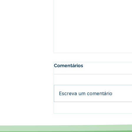
Comentários
Escreva um comentário
Novo padrão nacional de
Nota Fiscal avança, mas
sistemas locais
permanecem ativos para