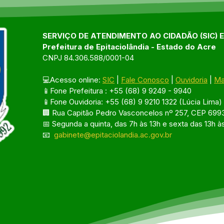
Epitaciolândia
SERVIÇO DE ATENDIMENTO AO CIDADÃO (SIC) 
Prefeitura de Epitaciolândia - Estado do Acre
CNPJ 84.306.588/0001-04
💻Acesso online: 
SIC
 | 
Fale Conosco
 | 
Ouvidoria
 | 
Ma
📱Fone Prefeitura : +55 (68) 9 9249 - 9940
📱Fone Ouvidoria: +55 (68) 9 9210 1322 (Lúcia Lima)
🏢 Rua Capitão Pedro Vasconcelos nº 257, CEP 6993
📅 Segunda a quinta, das 7h às 13h e sexta das 13h à
📧 
gabinete@epitaciolandia.ac.gov.br