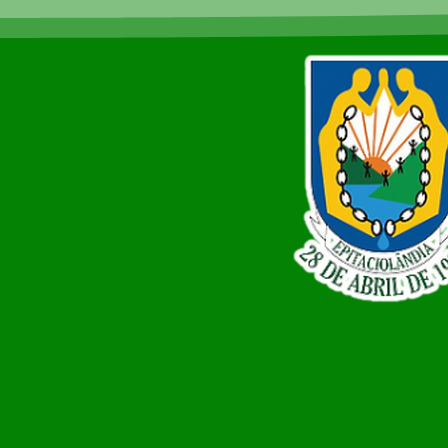
usuários Betha e e-Nota