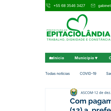
+55 68 3546 3427
gabinet
🏡Início
Município🔽
Todas notícias
COVID-19
Sa
ASCOM
12 de dez
Agricultura e Meio Ambiente
Com pagamen
(12) a pref