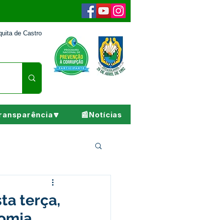
uita de Castro
ransparência🔽
📰Notícias
Pesar
ta terça,
nomia