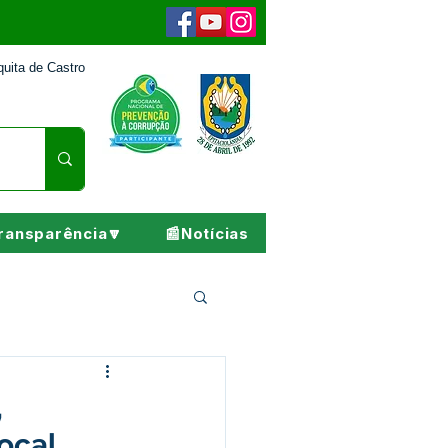
uita de Castro
ransparência🔽
📰Notícias
Pesar
,
ocal.