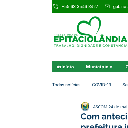
+55 68 3546 3427
gabinet
🏡Início
Município🔽
Todas notícias
COVID-19
Sa
ASCOM
24 de mai
Agricultura e Meio Ambiente
Com anteci
prefeitura 