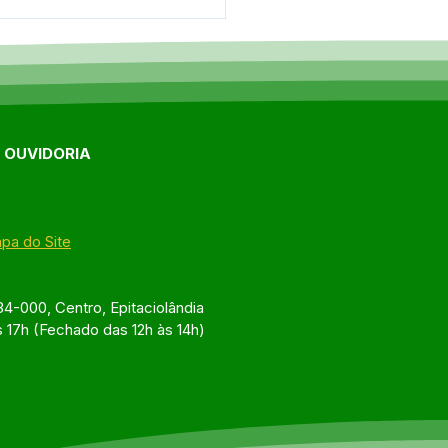
eito Sérgio Lopes
icipa de reunião do
IP/ICMS em Rio Branco
E OUVIDORIA
pa do Site
4-000, Centro, Epitaciolândia
s 17h (Fechado das 12h às 14h)