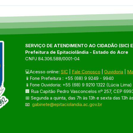
Comércio informal:
Pref
ambulantes recebem
part
orientação para atuar
COD
dentro da legalidade em
Epitaciolândia
SERVIÇO DE ATENDIMENTO AO CIDADÃO (SIC) 
Prefeitura de Epitaciolândia - Estado do Acre
CNPJ 84.306.588/0001-04
💻Acesso online: 
SIC
 | 
Fale Conosco
 | 
Ouvidoria
 | 
Ma
📱Fone Prefeitura : +55 (68) 9 9249 - 9940
📱Fone Ouvidoria: +55 (68) 9 9210 1322 (Lúcia Lima)
🏢 Rua Capitão Pedro Vasconcelos nº 257, CEP 6993
📅 Segunda a quinta, das 7h às 13h e sexta das 13h à
📧 
gabinete@epitaciolandia.ac.gov.br