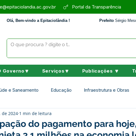
e@epitaciolandia.ac.gov.br
Portal da Transparência
Olá, Bem-vindo a Epitaciolândia !
Prefeito
Sérgio Mesq
O Governo🔽
Serviços🔽
Publicações 🔽
T
úde e Saneamento
Educação
Infraestrutura e Obras
. de 2024
1 min de leitura
Assistência Social
Desporto Cultura e Lazer
Nota de 
pação do pagamento para hoje
injeta 3,1 milhões na economia l