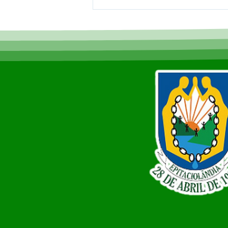
Novo padrão nacional de
Nota Fiscal avança, mas
sistemas locais
permanecem ativos para
usuários Betha e e-Nota