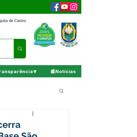
uita de Castro
ransparência🔽
📰Notícias
Pesar
cerra
Base São