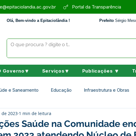
e@epitaciolandia.ac.gov.br
Portal da Transparência
Olá, Bem-vindo a Epitaciolândia !
Prefeito
Sérgio Mesq
O Governo🔽
Serviços🔽
Publicações 🔽
T
úde e Saneamento
Educação
Infraestrutura e Obras
. de 2023
1 min de leitura
Assistência Social
Desporto Cultura e Lazer
Nota de 
ções Saúde na Comunidade en
 em 2023 atendendo Núcleo de 