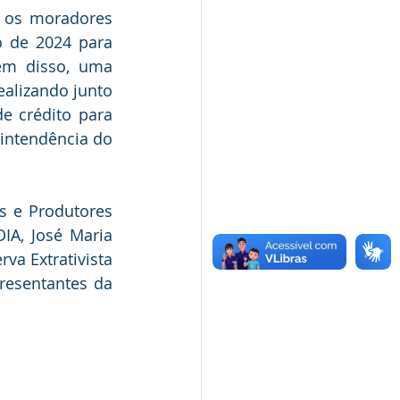
 os moradores 
 de 2024 para 
ém disso, uma 
alizando junto 
e crédito para 
intendência do 
 e Produtores 
A, José Maria 
a Extrativista 
esentantes da 