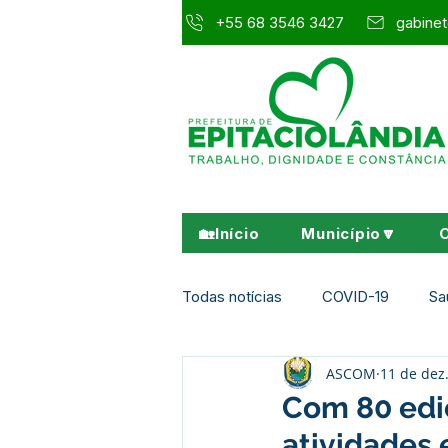
+55 68 3546 3427
gabinet
🏡Início
Município🔽
Todas notícias
COVID-19
Sa
ASCOM
11 de dez
Agricultura e Meio Ambiente
Com 80 edi
atividades