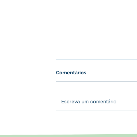
Comentários
Escreva um comentário
Epitaciolândia alcança
100% de cobertura do Bolsa
Família e lidera ranking no