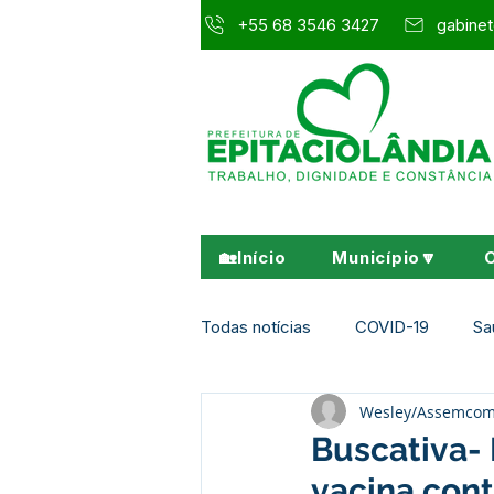
+55 68 3546 3427
gabinet
🏡Início
Município🔽
Todas notícias
COVID-19
Sa
Wesley/Assemco
Agricultura e Meio Ambiente
Buscativa-
vacina cont