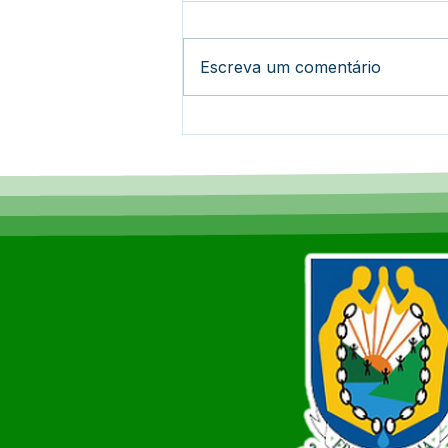
Escreva um comentário
Epitaciolândia alcança
100% de cobertura do Bolsa
Família e lidera ranking no
Acre