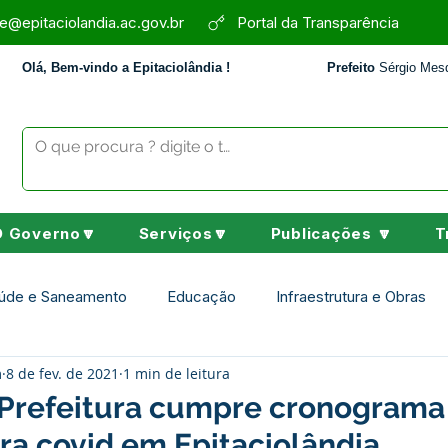
e@epitaciolandia.ac.gov.br
Portal da Transparência
Olá, Bem-vindo a Epitaciolândia !
Prefeito
Sérgio Mesq
O Governo🔽
Serviços🔽
Publicações 🔽
T
úde e Saneamento
Educação
Infraestrutura e Obras
m
8 de fev. de 2021
1 min de leitura
Assistência Social
Desporto Cultura e Lazer
Nota de 
 Prefeitura cumpre cronograma
ra covid em Epitaciolândia