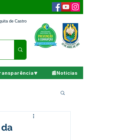
uita de Castro
ransparência🔽
📰Notícias
Pesar
 da