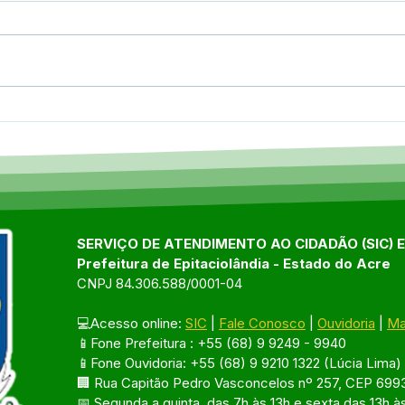
Epitaciolândia celebra
9ª C
marco histórico com 141ª
de S
edição do Programa Saúde
auto
na Comunidade
popu
avan
Epit
SERVIÇO DE ATENDIMENTO AO CIDADÃO (SIC) 
Prefeitura de Epitaciolândia - Estado do Acre
CNPJ 84.306.588/0001-04
💻Acesso online: 
SIC
 | 
Fale Conosco
 | 
Ouvidoria
 | 
Ma
📱Fone Prefeitura : +55 (68) 9 9249 - 9940
📱Fone Ouvidoria: +55 (68) 9 9210 1322 (Lúcia Lima)
🏢 Rua Capitão Pedro Vasconcelos nº 257, CEP 6993
📅 Segunda a quinta, das 7h às 13h e sexta das 13h à