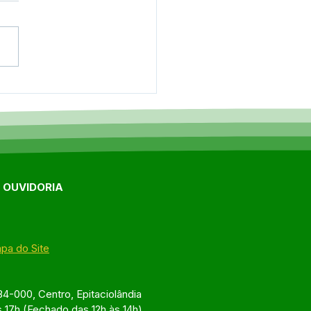
onferência Municipal
aúde reúne
ridades, profissionais e
lação para debater
ços na saúde de
aciolândia
E OUVIDORIA
pa do Site
4-000, Centro, Epitaciolândia
s 17h (Fechado das 12h às 14h)