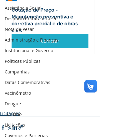
Assistência Social
Cotação de Preço - 
Manutenção preventiva e 
Desporto Cultura e Lazer
corretiva predial e de obras 
Nota de Pesar
civis
Administração e Finanças
Comprar
Institucional e Governo
Políticas Públicas
Campanhas
Datas Comemorativas
Vacinômetro
Dengue
Licitações
Turismo
Licitações
Covênios e Parcerias