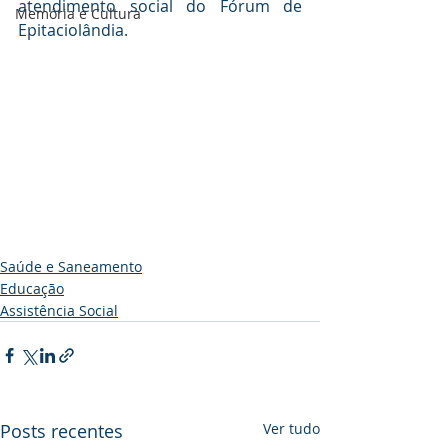
atendimento social do Fórum de 
Memória e Cultura
Epitaciolândia.
Saúde e Saneamento
Educação
Assistência Social
Posts recentes
Ver tudo