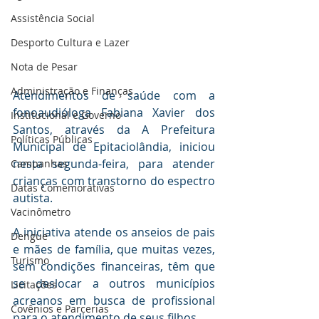
Assistência Social
Desporto Cultura e Lazer
Nota de Pesar
Administração e Finanças
Atendimentos de saúde com a 
fonoaudióloga Fabiana Xavier dos 
Institucional e Governo
Santos, através da A Prefeitura 
Políticas Públicas
Municipal de Epitaciolândia, iniciou 
nesta segunda-feira, para atender 
Campanhas
crianças com transtorno do espectro 
Datas Comemorativas
autista. 
Vacinômetro
A iniciativa atende os anseios de pais 
Dengue
e mães de família, que muitas vezes, 
Turismo
sem condições financeiras, têm que 
se deslocar a outros municípios 
Licitações
acreanos em busca de profissional 
Covênios e Parcerias
para o atendimento de seus filhos. 