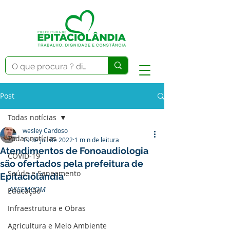
Post
Todas notícias
wesley Cardoso
Todas notícias
19 de jul. de 2022
1 min de leitura
Atendimentos de Fonoaudiologia
COVID-19
são ofertados pela prefeitura de
Saúde e Saneamento
Epitaciolândia
ASSEMCOM
Educação
Infraestrutura e Obras
Agricultura e Meio Ambiente