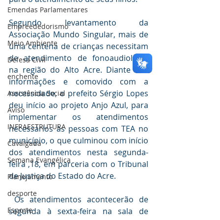
Emendas Parlamentares
Segundo levantamento da 
Empreededorismo
Associação Mundo Singular, mais de 
Meio Ambiente
uma centena de crianças necessitam 
de atendimento de fonoaudiologia 
Defesa Civil
na região do Alto Acre. Diante das 
enchente
informações e comovido com a 
necessidade, o prefeito Sérgio Lopes 
Assistência Social
deu início ao projeto Anjo Azul, para 
Aviso
implementar os atendimentos 
INFRAESTRUTURA
necessários às pessoas com TEA no 
município, o que culminou com início 
Cavalgada
dos atendimentos nesta segunda-
Semana Evangélica
feira ,18, em parceria com o Tribunal 
de Justiça do Estado do Acre. 
Planejamento
desporte
 Os atendimentos acontecerão de 
Esporte
segunda à sexta-feira na sala de 