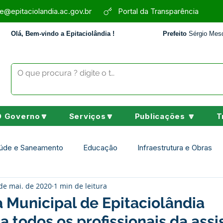
e@epitaciolandia.ac.gov.br
Portal da Transparência
Olá, Bem-vindo a Epitaciolândia !
Prefeito
Sérgio Mesq
O Governo🔽
Serviços🔽
Publicações 🔽
T
úde e Saneamento
Educação
Infraestrutura e Obras
de mai. de 2020
1 min de leitura
Assistência Social
Desporto Cultura e Lazer
Nota de 
a Municipal de Epitaciolândia
a todos os profissionais da assi