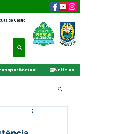
uita de Castro
ransparência🔽
📰Notícias
Pesar
stência