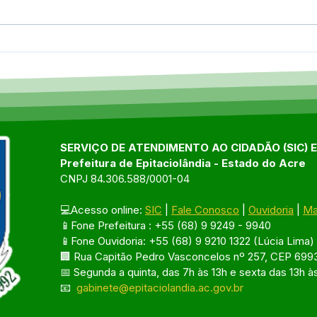
Entrega realizada pelo
Cent
CRAS fortalece produtores
Idos
da Associação 03 Fronteira
com 
e garante comida de
Epit
qualidade na mesa de
quem mais precisa.
SERVIÇO DE ATENDIMENTO AO CIDADÃO (SIC) 
Prefeitura de Epitaciolândia - Estado do Acre
CNPJ 84.306.588/0001-04
💻Acesso online: 
SIC
 | 
Fale Conosco
 | 
Ouvidoria
 | 
Ma
📱Fone Prefeitura : +55 (68) 9 9249 - 9940
📱Fone Ouvidoria: +55 (68) 9 9210 1322 (Lúcia Lima)
🏢 Rua Capitão Pedro Vasconcelos nº 257, CEP 6993
📅 Segunda a quinta, das 7h às 13h e sexta das 13h à
📧 
gabinete@epitaciolandia.ac.gov.br