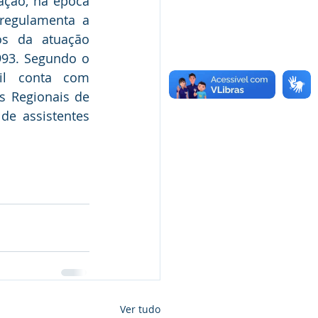
ação, na época 
regulamenta a 
os da atuação 
993. Segundo o 
il conta com 
 Regionais de 
e assistentes 
Ver tudo