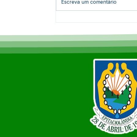
Escreva um comentário
Prefeitura de
Epitaciolândia realiza
caminhada com grupo da
melhor idade e reforça
compromisso com a
inclusão e qualidade de
vida