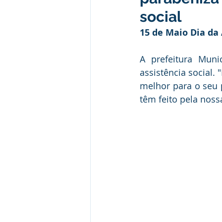
Administração e Finanças
I
social
15 de Maio Dia da 
Datas Comemorativas
Vaci
A prefeitura Muni
assistência social.
Emendas Parlamentares
Em
melhor para o seu 
têm feito pela noss
Assistência Social
Aviso
desporte