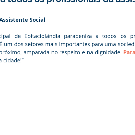
nstitucional e Governo
Políticas Públicas
Campanhas
Assistente Social
nômetro
Dengue
Turismo
Licitações
Covênio
cipal de Epitaciolândia parabeniza a todos os pro
 "É um dos setores mais importantes para uma socied
preededorismo
Meio Ambiente
Defesa Civil
enc
próximo, amparada no respeito e na dignidade. 
Par
a cidade!”
INFRAESTRUTURA
Cavalgada
Semana Evangélica