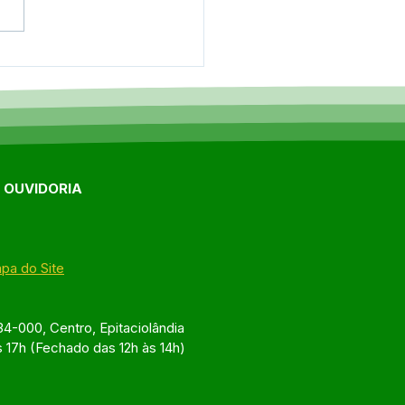
ro de Referência do
o reforça atendimento
tardes recreativas em
aciolândia
E OUVIDORIA
pa do Site
4-000, Centro, Epitaciolândia
s 17h (Fechado das 12h às 14h)