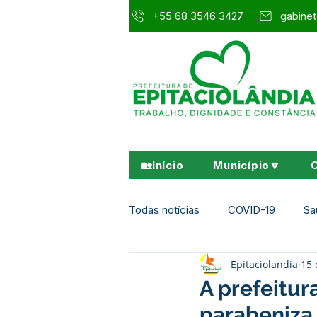
+55 68 3546 3427
gabinet
🏡Início
Município🔽
Todas notícias
COVID-19
Sa
Epitaciolandia
15 
Agricultura e Meio Ambiente
A prefeitur
parabeniza 