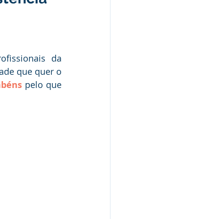
s e Parcerias
fissionais da 
ade que quer o 
hente
abéns
 pelo que 
Planejamento