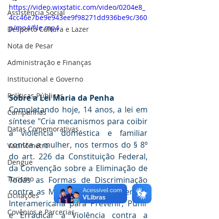
https://video.wixstatic.com/video/0204e8_
Assistência Social
4cc46e7be9e943ee9f98271dd936be9c/360
p/mp4/file.mp4
Desporto Cultura e Lazer
Nota de Pesar
Administração e Finanças
Institucional e Governo
Políticas Públicas
Sobre a Lei Maria da Penha
Completando hoje, 14 anos, a lei em 
Campanhas
síntese "Cria mecanismos para coibir 
Datas Comemorativas
a violência doméstica e familiar 
contra a mulher, nos termos do § 8º 
Vacinômetro
do art. 226 da Constituição Federal, 
Dengue
da Convenção sobre a Eliminação de 
Turismo
Todas as Formas de Discriminação 
contra as Mulheres e da Convenção 
Licitações
Interamericana para Prevenir, Punir 
Covênios e Parcerias
e Erradicar a Violência contra a 