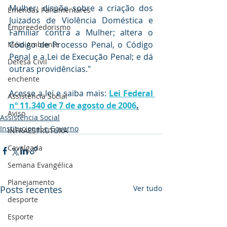
Mulher; dispõe sobre a criação dos 
Emendas Parlamentares
Juizados de Violência Doméstica e 
Empreededorismo
Familiar contra a Mulher; altera o 
Código de Processo Penal, o Código 
Meio Ambiente
Penal e a Lei de Execução Penal; e dá 
Defesa Civil
outras providências."  
enchente
Acesse a lei e saiba mais: 
Lei Federal 
Assistência Social
nº 11.340 de 7 de agosto de 2006
.
Aviso
Assistência Social
Institucional e Governo
INFRAESTRUTURA
Cavalgada
Semana Evangélica
Planejamento
Posts recentes
Ver tudo
desporte
Esporte