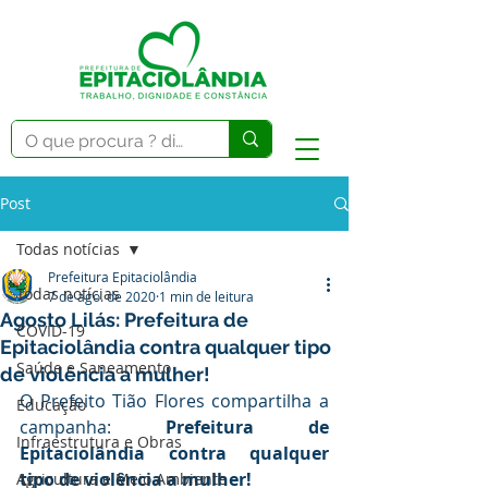
Post
Todas notícias
Prefeitura Epitaciolândia
Todas notícias
7 de ago. de 2020
1 min de leitura
Agosto Lilás: Prefeitura de
COVID-19
Epitaciolândia contra qualquer tipo
Saúde e Saneamento
de violência a mulher!
O Prefeito Tião Flores compartilha a 
Educação
campanha: 
Prefeitura de 
Infraestrutura e Obras
Epitaciolândia contra qualquer 
tipo de violência a mulher!
Agricultura e Meio Ambiente