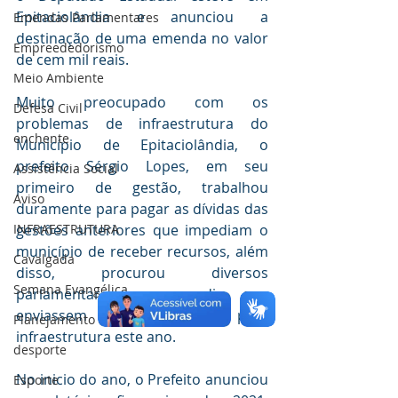
Epitaciolândia e anunciou a 
Emendas Parlamentares
destinação de uma emenda no valor 
Empreededorismo
de cem mil reais.
Meio Ambiente
Muito preocupado com os 
Defesa Civil
problemas de infraestrutura do 
enchente
Município de Epitaciolândia, o 
prefeito Sérgio Lopes, em seu 
Assistência Social
primeiro de gestão, trabalhou 
Aviso
duramente para pagar as dívidas das 
gestões anteriores que impediam o 
INFRAESTRUTURA
município de receber recursos, além 
Cavalgada
disso, procurou diversos 
Semana Evangélica
parlamentares para pedir que 
enviassem emendas para 
Planejamento
infraestrutura este ano.
desporte
No inicio do ano, o Prefeito anunciou 
Esporte