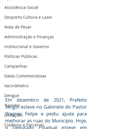
Assistência Social
Desporto Cultura e Lazer
Nota de Pesar
Administração e Finanças
Institucional e Governo
Políticas Públicas
Campanhas
Datas Comemorativas
Vacinômetro
Dengue
Em dezembro de 2021, Prefeito 
Turismo
Sérgio esteve no Gabinete do Pastor 
Wagner Felipe e pediu ajuda para 
Licitações
melhorar as ruas do Município. Hoje, 
Covênios e Parcerias
o Deputado Estadual esteve em 