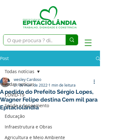
Post
Todas notícias
wesley Cardoso
Todas notícias
21 de mar. de 2022
1 min de leitura
A pedido do Prefeito Sérgio Lopes,
COVID-19
Wagner Felipe destina Cem mil para
Saúde e Saneamento
Epitaciolândia
Educação
Infraestrutura e Obras
Agricultura e Meio Ambiente