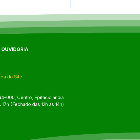
e maio: Um feliz Dia
Mães!
E OUVIDORIA
pa do Site
4-000, Centro, Epitaciolândia
s 17h (Fechado das 12h às 14h)