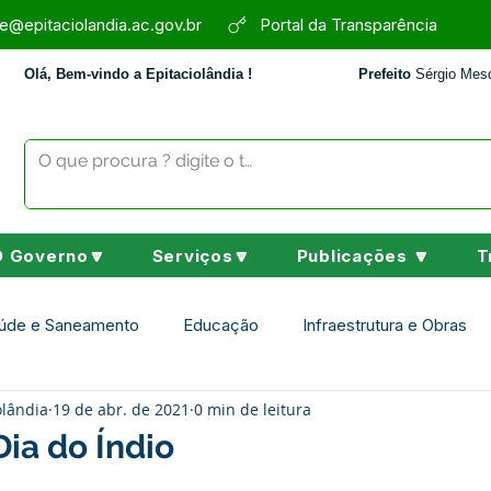
e@epitaciolandia.ac.gov.br
Portal da Transparência
Olá, Bem-vindo a Epitaciolândia !
Prefeito
Sérgio Mesq
O Governo🔽
Serviços🔽
Publicações 🔽
T
úde e Saneamento
Educação
Infraestrutura e Obras
olândia
19 de abr. de 2021
0 min de leitura
Assistência Social
Desporto Cultura e Lazer
Nota de 
Dia do Índio