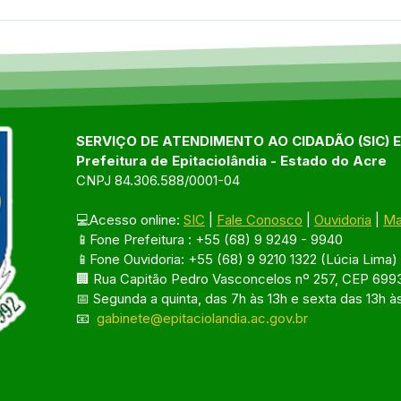
04 de junho: Dia de Corpus
10 d
Christi
das 
SERVIÇO DE ATENDIMENTO AO CIDADÃO (SIC) 
Prefeitura de Epitaciolândia - Estado do Acre
CNPJ 84.306.588/0001-04
💻Acesso online: 
SIC
 | 
Fale Conosco
 | 
Ouvidoria
 | 
Ma
📱Fone Prefeitura : +55 (68) 9 9249 - 9940
📱Fone Ouvidoria: +55 (68) 9 9210 1322 (Lúcia Lima)
🏢 Rua Capitão Pedro Vasconcelos nº 257, CEP 6993
📅 Segunda a quinta, das 7h às 13h e sexta das 13h à
📧 
gabinete@epitaciolandia.ac.gov.br