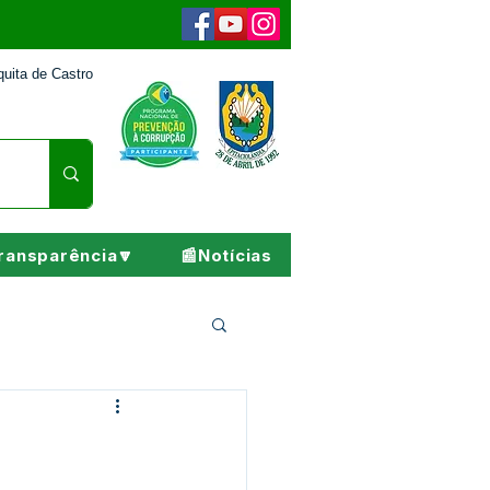
uita de Castro
ransparência🔽
📰Notícias
Pesar