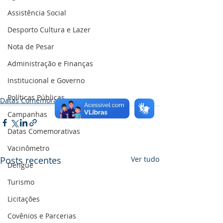
Assistência Social
Desporto Cultura e Lazer
Nota de Pesar
Administração e Finanças
Institucional e Governo
Políticas Públicas
Datas Comemorativas
Campanhas
Datas Comemorativas
Vacinômetro
Posts recentes
Ver tudo
Dengue
Turismo
Licitações
Covênios e Parcerias