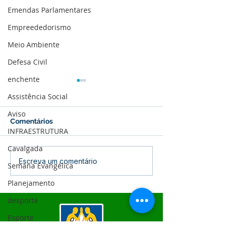
Emendas Parlamentares
Empreededorismo
Meio Ambiente
Defesa Civil
enchente
Assistência Social
Aviso
Comentários
INFRAESTRUTURA
Cavalgada
04 de junho: Dia de
10 de maio: Um 
Escreva um comentário
Semana Evangélica
Corpus Christi
das Mães!
Planejamento
desporte
Esporte