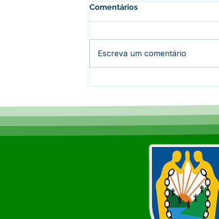
Comentários
Escreva um comentário
Dia dos Pais: Muito Além da
Tradição, Uma Celebração
de Conexão e Afeto