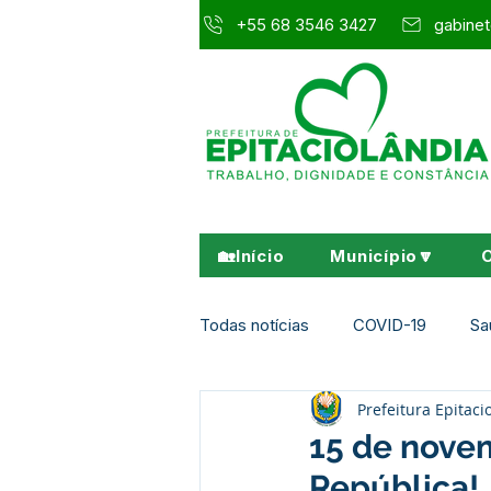
+55 68 3546 3427
gabinet
🏡Início
Município🔽
Todas notícias
COVID-19
Sa
Prefeitura Epitaci
Agricultura e Meio Ambiente
15 de nove
República!