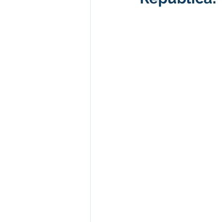
Administração e Finanças
I
Datas Comemorativas
Vaci
Emendas Parlamentares
Em
Assistência Social
Aviso
desporte