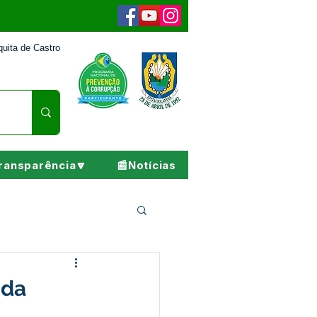
uita de Castro
ransparência🔽
📰Notícias
Pesar
 da