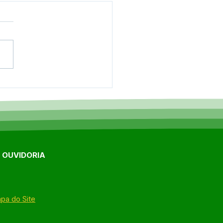
e junho: Dia de Corpus
sti
E OUVIDORIA
pa do Site