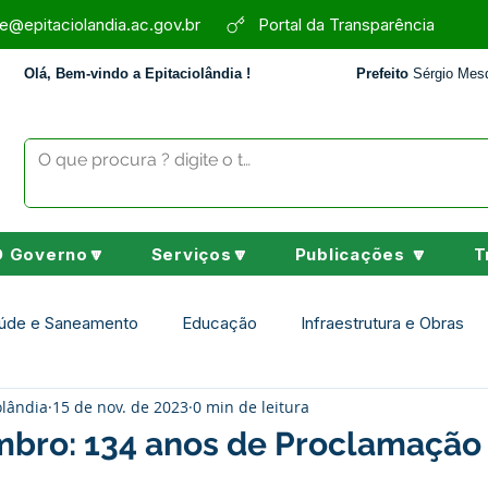
e@epitaciolandia.ac.gov.br
Portal da Transparência
Olá, Bem-vindo a Epitaciolândia !
Prefeito
Sérgio Mesq
O Governo🔽
Serviços🔽
Publicações 🔽
T
úde e Saneamento
Educação
Infraestrutura e Obras
olândia
15 de nov. de 2023
0 min de leitura
Assistência Social
Desporto Cultura e Lazer
Nota de 
mbro: 134 anos de Proclamação