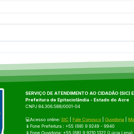
12 de junho: Feliz Dia dos
04 d
Namorados!
Chri
SERVIÇO DE ATENDIMENTO AO CIDADÃO (SIC) 
Prefeitura de Epitaciolândia - Estado do Acre
CNPJ 84.306.588/0001-04
💻Acesso online: 
SIC
 | 
Fale Conosco
 | 
Ouvidoria
 | 
Ma
📱Fone Prefeitura : +55 (68) 9 9249 - 9940
📱Fone Ouvidoria: +55 (68) 9 9210 1322 (Lúcia Lima)