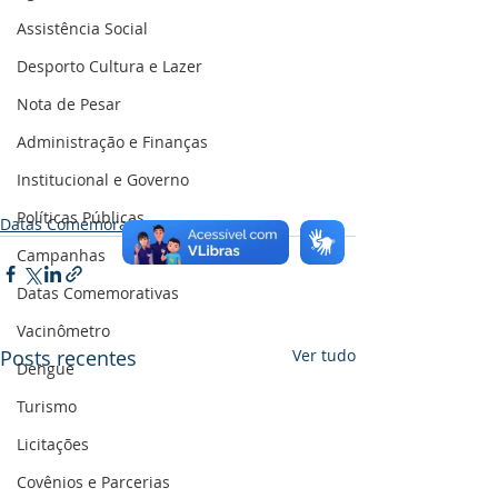
Assistência Social
Desporto Cultura e Lazer
Nota de Pesar
Administração e Finanças
Institucional e Governo
Políticas Públicas
Datas Comemorativas
Campanhas
Datas Comemorativas
Vacinômetro
Posts recentes
Ver tudo
Dengue
Turismo
Licitações
Covênios e Parcerias