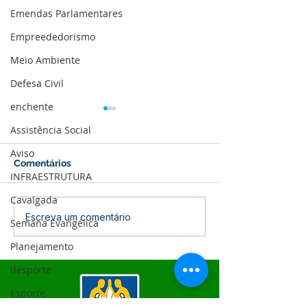
Emendas Parlamentares
Empreededorismo
Meio Ambiente
Defesa Civil
enchente
Assistência Social
Aviso
Comentários
INFRAESTRUTURA
Cavalgada
04 de junho: Dia de
10 de maio: Um 
Escreva um comentário
Semana Evangélica
Corpus Christi
das Mães!
Planejamento
desporte
Esporte