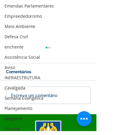
Emendas Parlamentares
Empreededorismo
Meio Ambiente
Defesa Civil
enchente
Assistência Social
Aviso
Comentários
INFRAESTRUTURA
Cavalgada
04 de junho: Dia de
10 de maio: Um 
Escreva um comentário
Semana Evangélica
Corpus Christi
das Mães!
Planejamento
desporte
Esporte