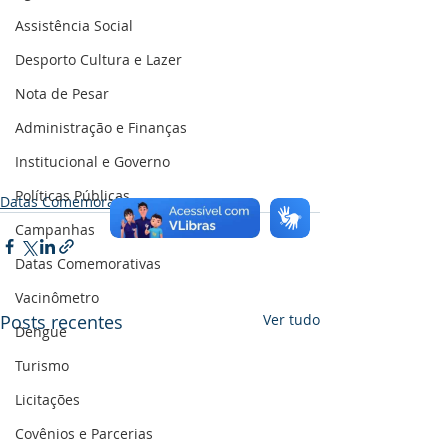
Assistência Social
Desporto Cultura e Lazer
Nota de Pesar
Administração e Finanças
Institucional e Governo
Políticas Públicas
Datas Comemorativas
Campanhas
Datas Comemorativas
Vacinômetro
Posts recentes
Ver tudo
Dengue
Turismo
Licitações
Covênios e Parcerias