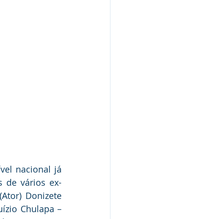
el nacional já 
 de vários ex-
tor) Donizete 
ízio Chulapa – 