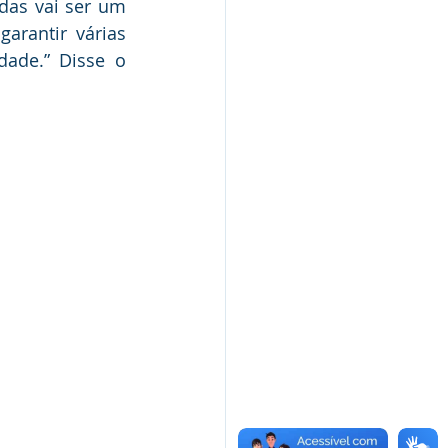
as vai ser um 
rantir várias 
ade.” Disse o 