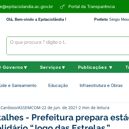
e@epitaciolandia.ac.gov.br
Portal da Transparência
Olá, Bem-vindo a Epitaciolândia !
Prefeito
Sérgio Mesq
O Governo🔽
Serviços🔽
Publicações 🔽
T
úde e Saneamento
Educação
Infraestrutura e Obras
ey Cardoso/ASSEMCOM
22 de jun. de 2021
2 min de leitura
Assistência Social
Desporto Cultura e Lazer
Nota de 
alhes - Prefeitura prepara está
lidário “Jogo das Estrelas.”