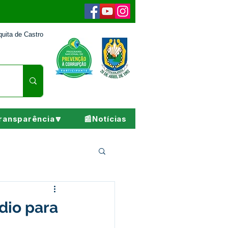
uita de Castro
ransparência🔽
📰Notícias
Pesar
dio para