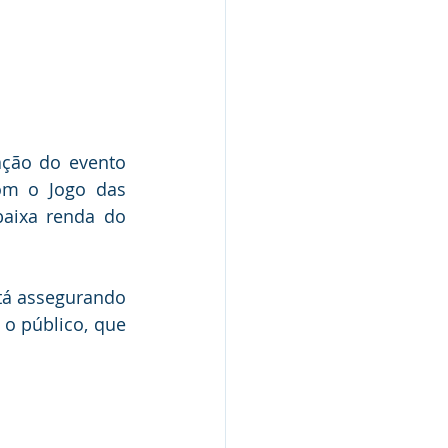
ação do evento 
om o Jogo das 
baixa renda do 
tá assegurando 
o público, que 