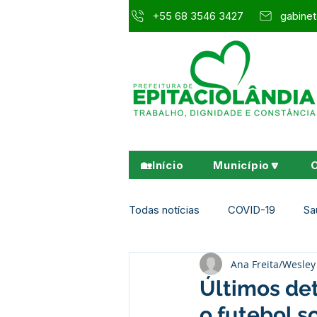
+55 68 3546 3427
gabinet
🏡Início
Município🔽
Todas notícias
COVID-19
Sa
Ana Freita/Wesl
Agricultura e Meio Ambiente
Últimos det
o futebol so